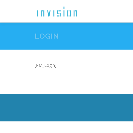
コ
ン
テ
ン
ツ
LOGIN
へ
ス
キ
ッ
プ
[PM_Login]